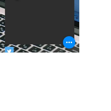
Do Not Sell My Personal Information
®
DELLMANIA FUTURE
El futuro es presente
Compatimos la misma ilusión
info@conedy.es